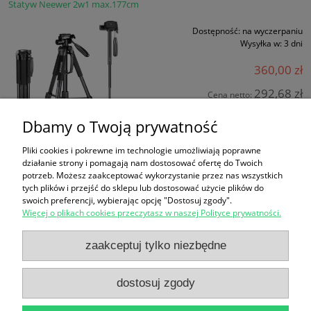
Statyw Neewer 2w1 max.177cm
Dostępność:
na wyczerpaniu
Wysyłka w:
3 dni
360,00 zł
292,68 zł
Cena netto:
Dbamy o Twoją prywatność
do koszyka
Pliki cookies i pokrewne im technologie umożliwiają poprawne
działanie strony i pomagają nam dostosować ofertę do Twoich
potrzeb. Możesz zaakceptować wykorzystanie przez nas wszystkich
Zakupy
tych plików i przejść do sklepu lub dostosować użycie plików do
swoich preferencji, wybierając opcję "Dostosuj zgody".
Więcej o plikach cookies przeczytasz w naszej Polityce prywatności.
Reklamacje i zwroty
zaakceptuj tylko niezbędne
Pomoc
dostosuj zgody
Moje konto