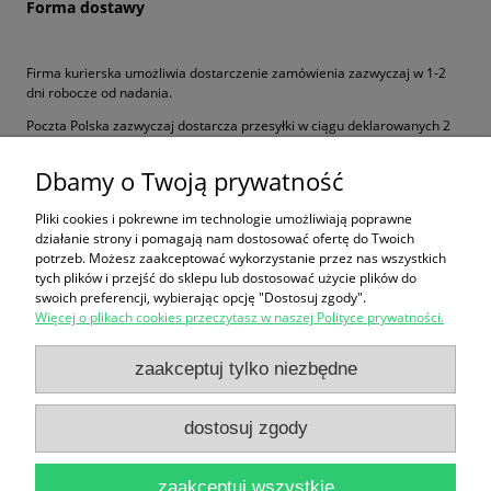
Forma dostawy
Firma kurierska umożliwia dostarczenie zamówienia zazwyczaj w 1-2
dni robocze od nadania.
Poczta Polska zazwyczaj dostarcza przesyłki w ciągu deklarowanych 2
dni roboczych przesyłką priorytetową lub 3-5 dni przesyłką
ekonomiczną.
Dbamy o Twoją prywatność
»
koszt dostawy
Pliki cookies i pokrewne im technologie umożliwiają poprawne
działanie strony i pomagają nam dostosować ofertę do Twoich
potrzeb. Możesz zaakceptować wykorzystanie przez nas wszystkich
Zakupy
tych plików i przejść do sklepu lub dostosować użycie plików do
swoich preferencji, wybierając opcję "Dostosuj zgody".
Więcej o plikach cookies przeczytasz w naszej Polityce prywatności.
Reklamacje i zwroty
zaakceptuj tylko niezbędne
Pomoc
dostosuj zgody
Moje konto
zaakceptuj wszystkie
Informacje