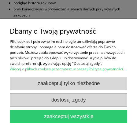
podgląd historii zakupów
brak konieczności wprowadzania swoich danych przy kolejnych
zakupach
możliwość otrzymania rabatów i kuponów promocyjnych
Dbamy o Twoją prywatność
zarejestruj się
Pliki cookies i pokrewne im technologie umożliwiają poprawne
działanie strony i pomagają nam dostosować ofertę do Twoich
potrzeb. Możesz zaakceptować wykorzystanie przez nas wszystkich
Zakupy
tych plików i przejść do sklepu lub dostosować użycie plików do
swoich preferencji, wybierając opcję "Dostosuj zgody".
Więcej o plikach cookies przeczytasz w naszej Polityce prywatności.
Reklamacje i zwroty
zaakceptuj tylko niezbędne
Pomoc
dostosuj zgody
Moje konto
zaakceptuj wszystkie
Informacje