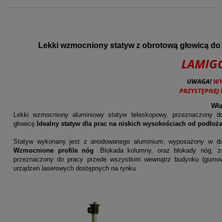
Lekki wzmocniony statyw z obrotową głowicą do p
LAMIG
UWAGA!
WY
PRZYSTĘPNEJ 
Wła
Lekki wzmocniony aluminiowy statyw teleskopowy, przeznaczony do
głowicę.
Idealny statyw dla prac na niskich wysokościach od podłoża
Statyw wykonany jest z anodowanego aluminium, wyposażony w dod
Wzmocnione profile nóg
.Blokada kolumny, oraz blokady nóg, z
przeznaczony do pracy przede wszystkim wewnątrz budynku (gumowe
urządzeń laserowych dostępnych na rynku