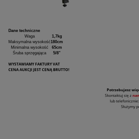
Dane techniczne
Waga
1,7kg
Maksymalna wysokość
180cm
Minimalna wysokość
65cm
Śruba sprzęgająca
5/8"
WYSTAWIAMY FAKTURY VAT
CENA AUKCJI JEST CENĄ BRUTTO!
.
Potrzebujesz więc
Skontaktuj się z
na
lub telefonicznie
Służymy 