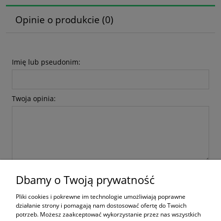
Opinie o produkcie (0)
Imię lub pseudonim:
Twoja opinia:
wyślij
Dbamy o Twoją prywatność
Pliki cookies i pokrewne im technologie umożliwiają poprawne
działanie strony i pomagają nam dostosować ofertę do Twoich
potrzeb. Możesz zaakceptować wykorzystanie przez nas wszystkich