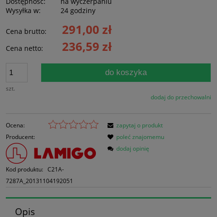
Dostępność:
na wyczerpaniu
Wysyłka w:
24 godziny
291,00 zł
Cena brutto:
236,59 zł
Cena netto:
do koszyka
szt.
dodaj do przechowalni
Ocena:
zapytaj o produkt
Producent:
poleć znajomemu
dodaj opinię
Kod produktu:
C21A-
7287A_20131104192051
Opis