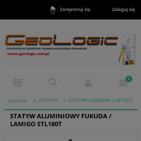
Zaloguj się
Zarejestruj się
»
»
STATYWY
STATYWY KORBOWE Z WYSIĘGNIK
Jesteś w:
STATYW ALUMINIOWY FUKUDA /
LAMIGO STL180T