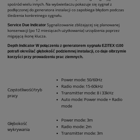
spośród wielu innych. Na wyświetlaczu pokazuje się sygnał z
podłączonej do generatora instalacji co zapobiega błędom podczas
śledzenia konkretnego sygnału.
Sygnalizowanie zbliżającej się planowanej
Service Due Indicator
konserwacji (po 12 miesiącach użytkowania) urządzenia poprzez
migającą ikonę klucza.
Depth Indicator
W połączeniu z generatorem sygnału EZiTEX t100
potrafi określać głębokość podziemnej instalacji, co daje olbrzymie
korzyści przy prowadzeniu prac ziemnych.
Power mode: 50/60Hz
Radio mode: 15-60kHz
Częstotliwość/tryb
Transmitter mode: 8 i 33kHz
pracy
Auto mode: Power mode + Radio
mode
Power mode: 3m
Głębokość
Radio mode: 2m
wykrywania
Transmitter mode: 3m