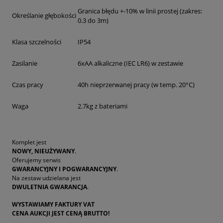
Granica błędu +-10% w linii prostej (zakres:
Określanie głębokości
0.3 do 3m)
Klasa szczelności
IP54
Zasilanie
6xAA alkaliczne (IEC LR6) w zestawie
Czas pracy
40h nieprzerwanej pracy (w temp. 20°C)
Waga
2.7kg z bateriami
Komplet jest
NOWY, NIEUŻYWANY
.
Oferujemy serwis
GWARANCYJNY I POGWARANCYJNY
.
Na zestaw udzielana jest
DWULETNIA GWARANCJA
.
WYSTAWIAMY FAKTURY VAT
CENA AUKCJI JEST CENĄ BRUTTO!