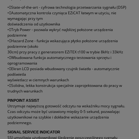
•State-of-the-art - cyfrowa technologia przetwarzania sygnału (DSP)
•Automatyczna kontrola czyniąca EZiCAT łatwym w użyciu, nie
wymagając przy tym
doświadczenia od użytkownika
•Tryb Power - pozwala wykryć najbliżej położone urządzenia
podziemne
•Hazard Zone - funkcja wskazująca płytko położone urządzenia
podziemne (około
30cm) przy pracy z generatorem EZiTEX t100 w trybie 8kHz i 33kHz
•Wbudowana funkcja automatycznego testowania sprzętu i
oprogramowania
•Ekran LCD posiada wbudowany czujnik światła - automatycznie
podświetla
wyświetlacz w ciemnych warunkach
•Solidna, lekka konstrukcja specjalnie zaprojektowana do pracy w
trudnych warunkach
PINPOINT ASSIST
Utrzymuje najwyższą gotowość odczytu na wskaźniku mocy sygnału.
Czas odczytu może być ustawiony między 0-5 sekund, pozwalając
użytkownikowi na szybkie i dokładne wskazanie urządzenia
podziemnego.
SIGNAL SERVICE INDICATOR
SSI umożliwia użytkownikowi śledzenie poszczególnego sygnału