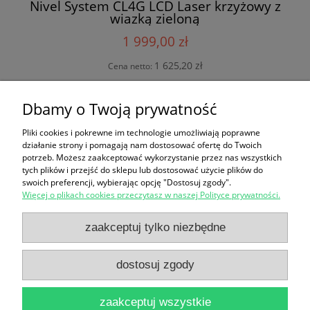
Nivel System CL4G LCD Laser krzyżowy z
wiazką zieloną
1 999,00 zł
1 625,20 zł
Cena netto:
do koszyka
Dbamy o Twoją prywatność
Pliki cookies i pokrewne im technologie umożliwiają poprawne
działanie strony i pomagają nam dostosować ofertę do Twoich
potrzeb. Możesz zaakceptować wykorzystanie przez nas wszystkich
Zakupy
tych plików i przejść do sklepu lub dostosować użycie plików do
swoich preferencji, wybierając opcję "Dostosuj zgody".
Więcej o plikach cookies przeczytasz w naszej Polityce prywatności.
Reklamacje i zwroty
zaakceptuj tylko niezbędne
Pomoc
dostosuj zgody
Moje konto
zaakceptuj wszystkie
Informacje