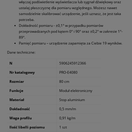
włączaj podświetlenie wyświetlacza lub sygnał dźwiękowy oraz
ustalaj płaszczyznę dla pomiaru względnego. Możesz nawet
samodzielnie skalibrować urządzenie, jeśli uznasz, że jest taka
potrzeba.
Dokładność pomiaru - ±0,1° w przypadku pomiarów
przeprowadzanych pod kątem 0° i 90° oraz ±0,2° w zakresie 1°-
89°.
Pamięć pomiaru – urządzenie zapamięta za Ciebie 19 wyników.
Dane techniczne:
N
5906245912366
Nr katalogowy
PRO-E4080
Rozmiar
80 cm
Funkcje
Moduł elektroniczny
Materiał
Stop aluminium
Dokładność
0,5 mm/m
Waga profilu
0,91 kg/m
Ilość libelli poziomu
1 szt