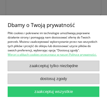
wyślij
Dbamy o Twoją prywatność
Pliki cookies i pokrewne im technologie umożliwiają poprawne
działanie strony i pomagają nam dostosować ofertę do Twoich
potrzeb. Możesz zaakceptować wykorzystanie przez nas wszystkich
Zakupy
tych plików i przejść do sklepu lub dostosować użycie plików do
swoich preferencji, wybierając opcję "Dostosuj zgody".
Więcej o plikach cookies przeczytasz w naszej Polityce prywatności.
Reklamacje i zwroty
zaakceptuj tylko niezbędne
Pomoc
dostosuj zgody
Moje konto
zaakceptuj wszystkie
Informacje