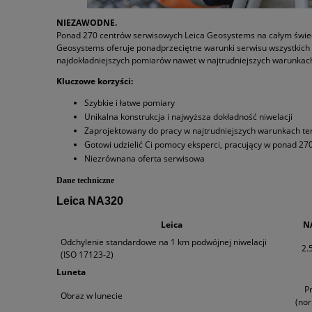
NIEZAWODNE.
Ponad 270 centrów serwisowych Leica Geosystems na całym świeci
Geosystems oferuje ponadprzeciętne warunki serwisu wszystkich 
najdokładniejszych pomiarów nawet w najtrudniejszych warunkac
Kluczowe korzyści:
Szybkie i łatwe pomiary
Unikalna konstrukcja i najwyższa dokładność niwelacji
Zaprojektowany do pracy w najtrudniejszych warunkach t
Gotowi udzielić Ci pomocy eksperci, pracujący w ponad 2
Niezrównana oferta serwisowa
Dane techniczne
Leica NA320
Leica
N
Odchylenie standardowe na 1 km podwójnej niwelacji
2.
(ISO 17123-2)
Luneta
P
Obraz w lunecie
(nor