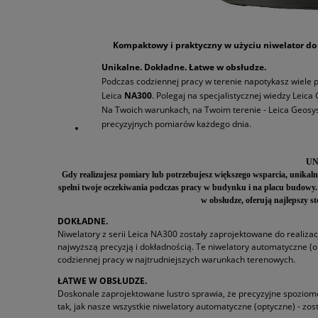
.
Kompaktowy i praktyczny w użyciu niwelator do wsze
Unikalne. Dokładne. Łatwe w obsłudze.
Podczas codziennej pracy w terenie napotykasz wiele
Leica
NA300
. Polegaj na specjalistycznej wiedzy Leic
Na Twoich warunkach, na Twoim terenie - Leica Geosyste
precyzyjnych pomiarów każdego dnia.
UN
Gdy realizujesz pomiary lub potrzebujesz większego wsparcia, unikal
spełni twoje oczekiwania podczas pracy w budynku i na placu budowy. D
w obsłudze, oferują najlepszy 
DOKŁADNE.
Niwelatory z serii Leica NA300 zostały zaprojektowane do realiza
najwyższą precyzją i dokładnością. Te niwelatory automatyczne (
codziennej pracy w najtrudniejszych warunkach terenowych.
ŁATWE W OBSŁUDZE.
Doskonale zaprojektowane lustro sprawia, że precyzyjne spoziomow
tak, jak nasze wszystkie niwelatory automatyczne (optyczne) - z