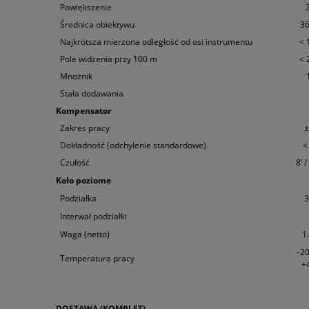
Powiększenie
Średnica obiektywu
3
Najkrótsza mierzona odległość od osi instrumentu
< 
Pole widzenia przy 100 m
< 
Mnożnik
Stała dodawania
Kompensator
Zakres pracy
±
Dokładność (odchylenie standardowe)
< 
Czułość
8’ 
Koło poziome
Podziałka
3
Interwał podziałki
Waga (netto)
1
–20
Temperatura pracy
+
DOSTAWA (KOMPLET)