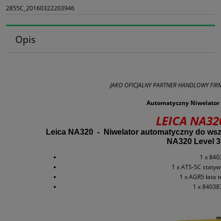
2855C_20160322203946
Opis
JAKO OFICJALNY PARTNER HANDLOWY FIR
.
Automatyczny Niwelator
LEICA NA32
Leica NA320 - Niwelator automatyczny do wszy
NA320 Level 3
1 x 840
1 x ATS-5C statyw
1 x AGR5 łata
1 x 84038