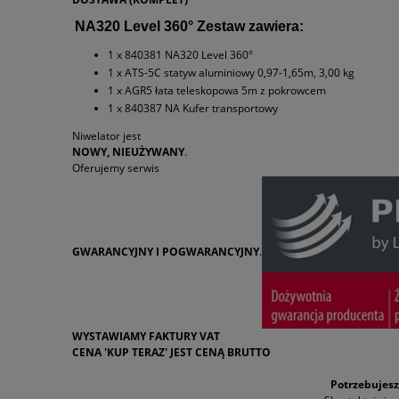
NA320 Level 360° Zestaw zawiera:
1 x 840381 NA320 Level 360°
1 x ATS-5C statyw aluminiowy 0,97-1,65m, 3,00 kg
1 x AGR5 łata teleskopowa 5m z pokrowcem
1 x 840387 NA Kufer transportowy
Niwelator
jest
NOWY, NIEUŻYWANY
.
Oferujemy serwis
GWARANCYJNY I POGWARANCYJNY
.
WYSTAWIAMY FAKTURY VAT
CENA 'KUP TERAZ' JEST CENĄ BRUTTO
Potrzebujesz