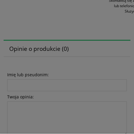
Skontaktuj się 
lub telefoni
Służ
.
Opinie o produkcie (0)
Imię lub pseudonim:
Twoja opinia: