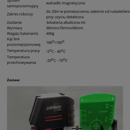
System
wahadło magnetyczne
samopoziomujący
do 20m w pomieszczeniu zależnie od naświetlen
Zakres roboczy
przy użyciu detektora
Zasilanie
3xbateria alkaliczna AA
Wymiary
90mmx70mmx90mm
Waga(z bateriami)
400g
Kąt linii
o
o
180
/180
poziomej/pionowej
o
o
Temperatura pracy
-5
C - 40
C
Temperatura
o
o
-20
C - 70
C
przechowywania
Zestaw: