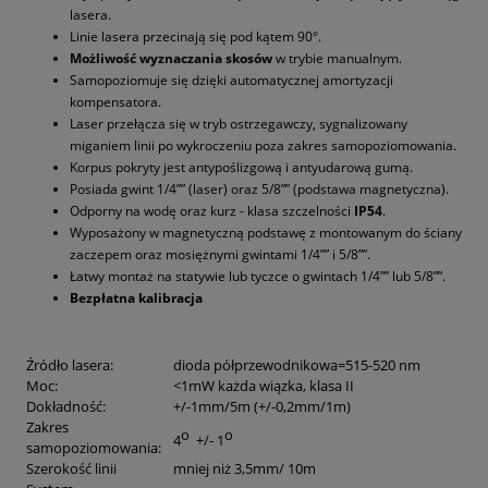
lasera.
Linie lasera przecinają się pod kątem 90°.
Możliwość wyznaczania skosów
w trybie manualnym.
Samopoziomuje się dzięki automatycznej amortyzacji
kompensatora.
Laser przełącza się w tryb ostrzegawczy, sygnalizowany
miganiem linii po wykroczeniu poza zakres samopoziomowania.
Korpus pokryty jest antypoślizgową i antyudarową gumą.
Posiada gwint 1/4”” (laser) oraz 5/8”” (podstawa magnetyczna).
Odporny na wodę oraz kurz - klasa szczelności
IP54
.
Wyposażony w magnetyczną podstawę z montowanym do ściany
zaczepem oraz mosiężnymi gwintami 1/4”” i 5/8””.
Łatwy montaż na statywie lub tyczce o gwintach 1/4”” lub 5/8””.
Bezpłatna kalibracja
Źródło lasera:
dioda półprzewodnikowa=515-520 nm
Moc:
<1mW każda wiązka, klasa II
Dokładność:
+/-1mm/5m (+/-0,2mm/1m)
Zakres
o
o
4
+/- 1
samopoziomowania:
Szerokość linii
mniej niż 3,5mm/ 10m