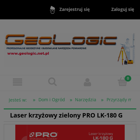
Zaloguj się
Zarejestruj się
»
»
»
Dom i Ogród
Narzędzia
Przyrządy miern
Jesteś w:
Laser krzyżowy zielony PRO LK-180 G