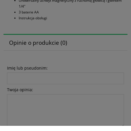
Uniwersalny uchwyt magnetyczny z ruchomą głowicą i gwintem
1/4"
3 baterie AA
Instrukcja obsługi
Opinie o produkcie (0)
Imię lub pseudonim:
Twoja opinia: