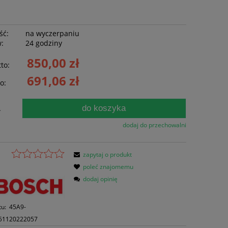
ść:
na wyczerpaniu
w:
24 godziny
850,00 zł
to:
691,06 zł
o:
do koszyka
.
dodaj do przechowalni
zapytaj o produkt
poleć znajomemu
dodaj opinię
tu:
45A9-
51120222057