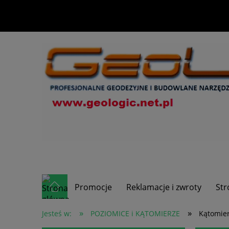
Promocje
Reklamacje i zwroty
Str
»
»
Jesteś w:
POZIOMICE i KĄTOMIERZE
Kątomie