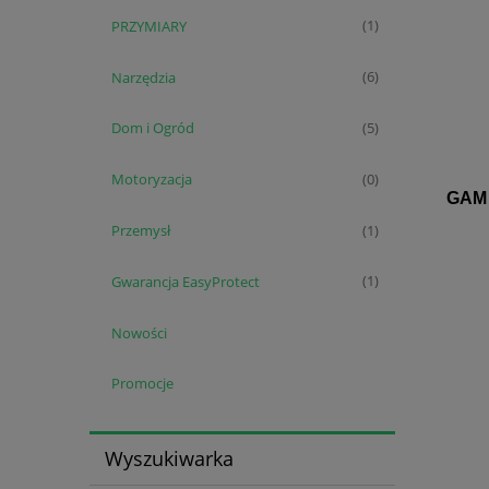
PRZYMIARY
(1)
Narzędzia
(6)
Dom i Ogród
(5)
Motoryzacja
(0)
GAM 2
Przemysł
(1)
Gwarancja EasyProtect
(1)
Nowości
Promocje
Wyszukiwarka