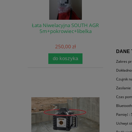
Łata Niwelacyjna SOUTH AGR
5m+pokrowiec+libelka
250,00 zł
DANE 
do koszyka
Zakres pr
Dokładno
Czujnik n
Zasilanie
Czas pomi
Bluetooth
Pamięć :
Uchwyt st