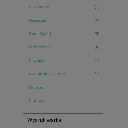
PRZYMIARY
(1)
Narzędzia
(6)
Dom i Ogród
(5)
Motoryzacja
(0)
Przemysł
(1)
Gwarancja EasyProtect
(1)
Nowości
Promocje
Wyszukiwarka