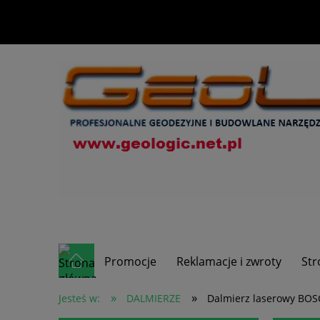
Promocje
Reklamacje i zwroty
Str
»
»
Jesteś w:
DALMIERZE
Dalmierz laserowy BO