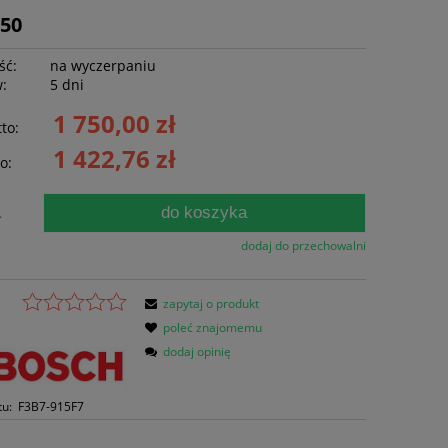
150
ść:
na wyczerpaniu
w:
5 dni
1 750,00 zł
to:
1 422,76 zł
o:
do koszyka
.
dodaj do przechowalni
zapytaj o produkt
poleć znajomemu
dodaj opinię
tu:
F3B7-915F7