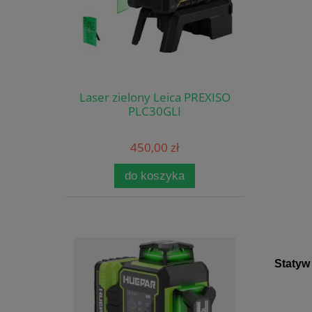
Laser zielony Leica PREXISO
PLC30GLI
450,00 zł
do koszyka
Staty