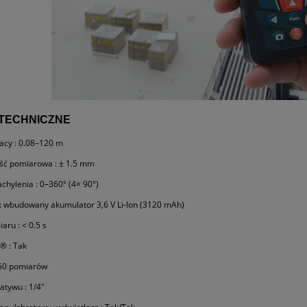
TECHNICZNE
acy : 0.08–120 m
ść pomiarowa : ± 1.5 mm
achylenia : 0–360° (4× 90°)
 : wbudowany akumulator 3,6 V Li-Ion (3120 mAh)
aru : < 0.5 s
® : Tak
 50 pomiarów
atywu : 1/4"