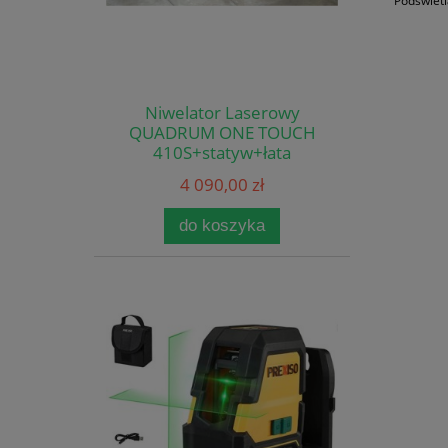
Podświetl
Niwelator Laserowy
QUADRUM ONE TOUCH
410S+statyw+łata
4 090,00 zł
do koszyka